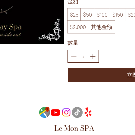
金額
$25
$50
$100
$150
$2
$2,000
其他金額
數量
立
Le Mon SPA