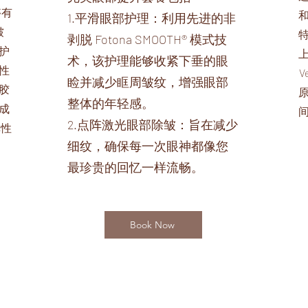
够有
1.平滑眼部护理：利用先进的非
皱
剥脱 Fotona SMOOTH® 模式技
护
术，该护理能够收紧下垂的眼
性
V
睑并减少眶周皱纹，增强眼部
胶
整体的年轻感。
成
2.点阵激光眼部除皱：旨在减少
弹性
细纹，确保每一次眼神都像您
最珍贵的回忆一样流畅。
Book Now