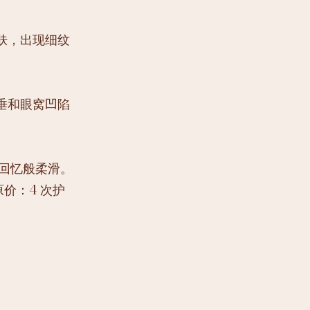
肤，出现细纹
垂和眼窝凹陷
回忆般柔滑。
原价：4 次护