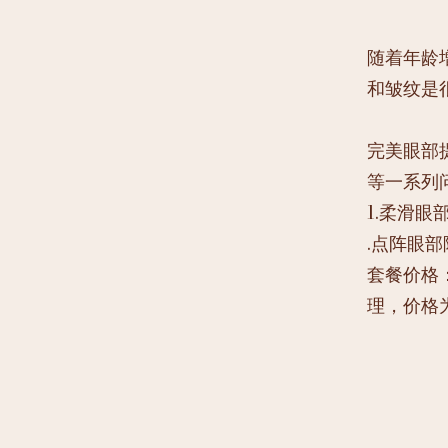
随着年龄
和皱纹是
完美眼部
等一系列
1.柔滑
.点阵眼
套餐价格：
理，价格为