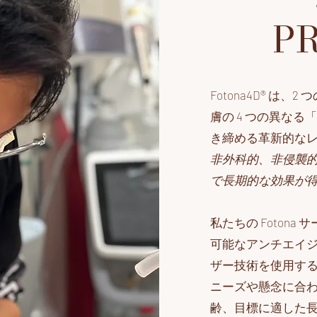
PR
Fotona4D® 
膚の 4 つの異な
き締める革新的なレー
非外科的、非侵襲
で長期的な効果が
私たちの Foton
可能なアンチエイジ
ザー技術を使用す
ニーズや懸念に合
齢、目標に適した