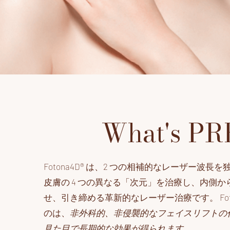
What's PR
Fotona4D® は、2 つの相補的なレーザー波長
皮膚の 4 つの異なる「次元」を治療し、内側
せ、引き締める革新的なレーザー治療です。 Foto
のは、
非外科的、非侵襲的なフェイスリフトの
見た目で長期的な効果が得られます。
。