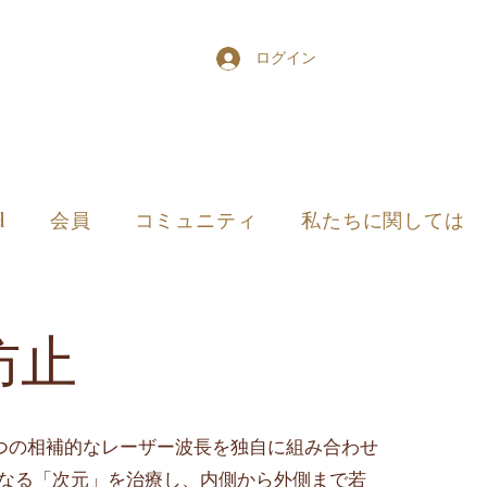
ログイン
d
会員
コミュニティ
私たちに関しては
防止
 は、2 つの相補的なレーザー波長を独自に組み合わせ
の異なる「次元」を治療し、内側から外側まで若