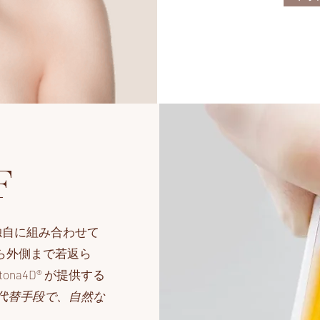
F
を独自に組み合わせて
から外側まで若返ら
na4D® が提供する
代替手段で、自然な