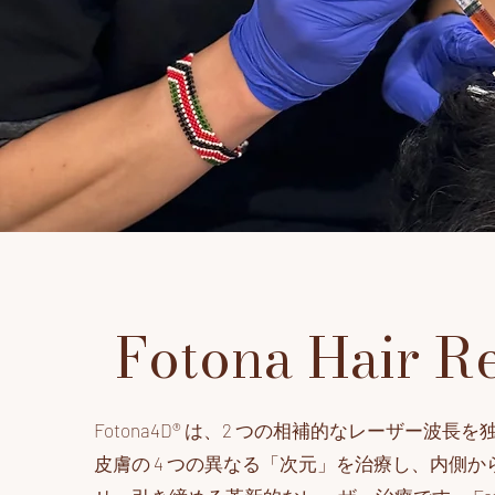
Fotona Hair Re
Fotona4D® は、2 つの相補的なレーザー波長
皮膚の 4 つの異なる「次元」を治療し、内側