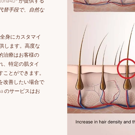
na4D® が提供する
代替手段で、自然な
まで全身にカスタマイ
提供します。高度な
的治療はお客様の
れ、特定の肌タイ
すことができます。
を改善したい場合で
a のサービスはお