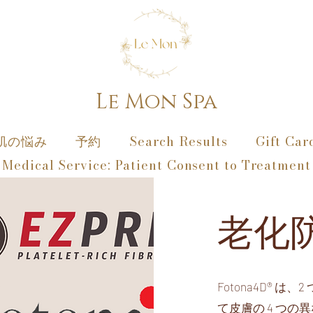
Le Mon Spa
肌の悩み
予約
Search Results
Gift Car
Medical Service: Patient Consent to Treatment
老化
Fotona4D®
て皮膚の 4 つ