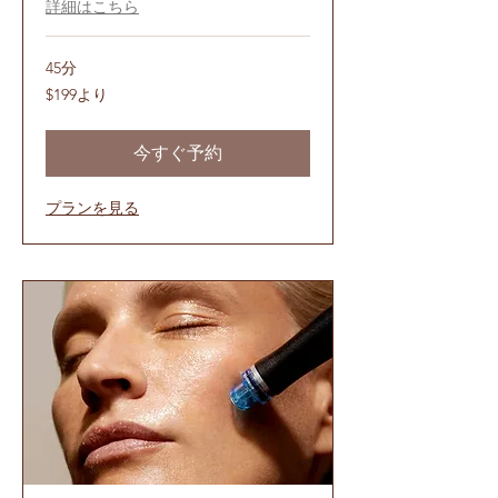
詳細はこちら
45分
199
$199より
米
ド
ル
よ
今すぐ予約
り
プランを見る