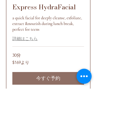
Express HydraFacial
a quick facial for deeply cleanse, exfoliate,
extract &nourish during lunch break,
perfect for teens
詳細はこちら
30分
169
$169より
米
ド
ル
よ
今すぐ予約
り
プランを見る