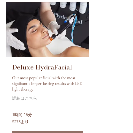
Deluxe HydraFacial
Our most popular facial with the most
signifiant + longer-lasting results with LED
light therapy
詳細はこちら
1時間 15分
275
$275より
米
ド
ル