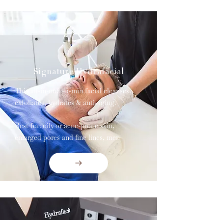
Signature Hydrafacial
This all-in-one 45-min facial cleanses,
exfoliates, hydrates & anti-aging.
Best for: oily or acne-prone skin,
enlarged pores and fine lines, men