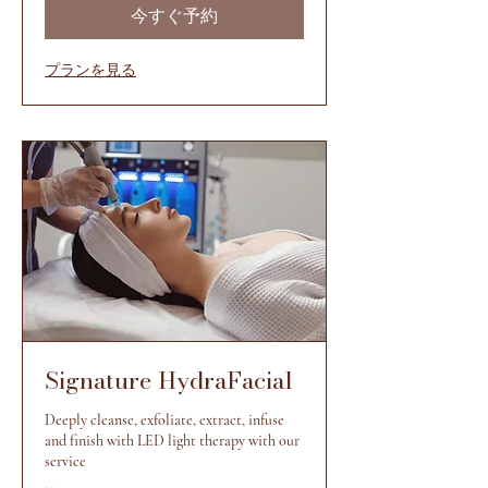
よ
今すぐ予約
り
プランを見る
Signature HydraFacial
Deeply cleanse, exfoliate, extract, infuse
and finish with LED light therapy with our
service