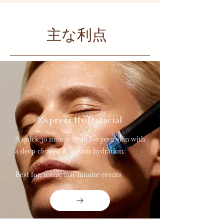
主な利点
Express Hydrafacial
A quick 30 mins refresh for your skin with
a deep cleanse & instant hydration.
Best for: teens, last-minute events