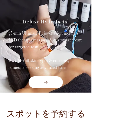
Deluxe Hydrafacial
75-min Ultimate Rejuvenation includes
LED therapy, massage & customized care
for targeted results.
Best for: all skin types & concens,
someone seeking advanced care
スポットを予約する