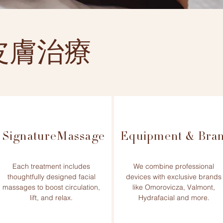
皮膚治療
SignatureMassage
Equipment & Bra
Each treatment includes
We combine professional
thoughtfully designed facial
devices with exclusive brands
massages to boost circulation,
like Omorovicza, Valmont,
lift, and relax.
Hydrafacial and more.