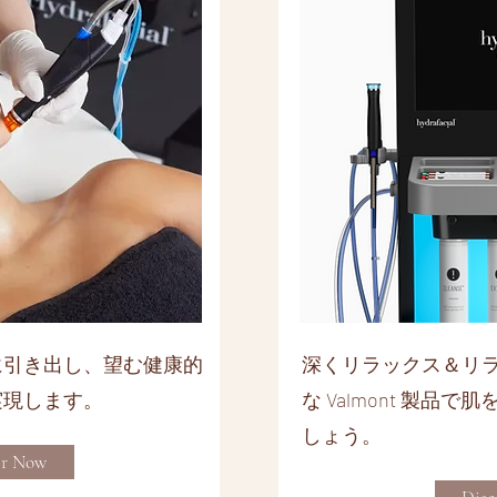
に引き出し、望む健康的
深くリラックス＆リ
実現します。
な Valmont 製品
しょう。
er Now