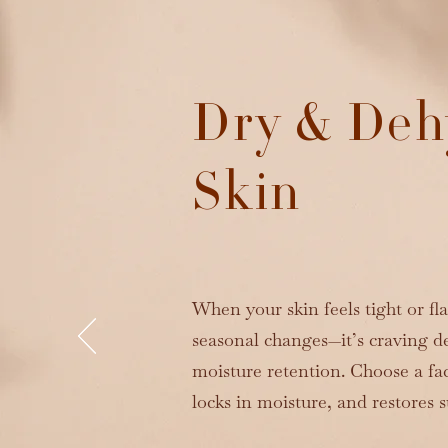
Dry & Deh
Skin
When your skin feels tight or fl
seasonal changes—it’s craving d
moisture retention. Choose a fac
locks in moisture, and restores 