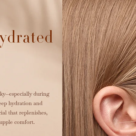
ydrated
aky—especially during
eep hydration and
ial that replenishes,
supple comfort.