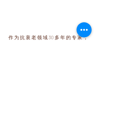
作为抗衰老领域30多年的专家，
Valmont一直致力于提供最优质的抗
衰老产品和专业护理，他们开发了最
适合水疗的产品，此外，尊尊舒缓压
力护理，结合其独特的蝴蝶治疗技
术……能够让您在终极秘微香香中彻底
放松身心！
现在，走进我们的 Le Mon Spa，不要
忘记下个月9号起就可以开始预约
Valmont 的面部服务
！为您的肌肤带